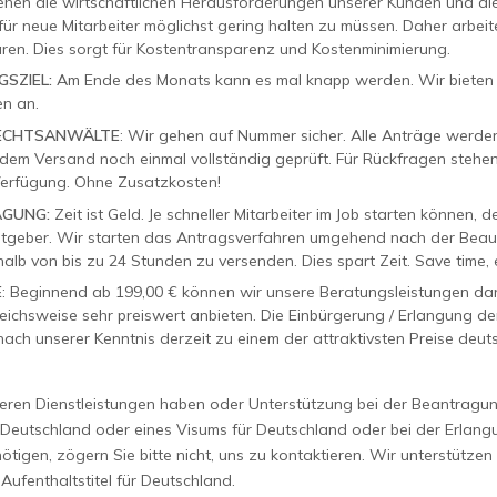
tehen die wirtschaftlichen Herausforderungen unserer Kunden und die 
r neue Mitarbeiter möglichst gering halten zu müssen. Daher arbeiten
ren. Dies sorgt für Kostentransparenz und Kostenminimierung.
SZIEL:
Am Ende des Monats kann es mal knapp werden. Wir bieten
n an.
ECHTSANWÄLTE
: Wir gehen auf Nummer sicher. Alle Anträge werde
dem Versand noch einmal vollständig geprüft. Für Rückfragen stehen
erfügung. Ohne Zusatzkosten!
AGUNG:
Zeit ist Geld. Je schneller Mitarbeiter im Job starten können, d
eitgeber. Wir starten das Antragsverfahren umgehend nach der Bea
halb von bis zu 24 Stunden zu versenden. Dies spart Zeit. Save time,
E
: Beginnend ab 199,00 € können wir unsere Beratungsleistungen da
eichsweise sehr preiswert anbieten. Die Einbürgerung / Erlangung d
ach unserer Kenntnis derzeit zu einem der attraktivsten Preise deut
ren Dienstleistungen haben oder Unterstützung bei der Beantragun
r Deutschland oder eines Visums für Deutschland oder bei der Erlan
tigen, zögern Sie bitte nicht, uns zu kontaktieren. Wir unterstütze
Aufenthaltstitel für Deutschland.