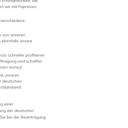
Erforderlichkeit, die
 wir mit Fixpreisen,
 verschiedene
n von unseren
 ebenfalls unsere
esto schneller profitieren
uftragung und schaffen
 earn money!
nk unseres
er deutschen
schlandweit.
g einer
gung der deutschen
n Sie bei der Beantragung