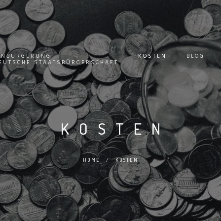
INBÜRGERUNG
KOSTEN
BLOG
EUTSCHE STAATSBÜRGERSCHAFT
KOSTEN
HOME
/
KOSTEN