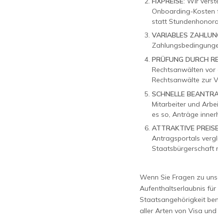
FIXPREISE
: Wir vers
Onboarding-Kosten fü
statt Stundenhonora
VARIABLES ZAHLUNG
Zahlungsbedingunge
PRÜFUNG DURCH R
Rechtsanwälten vor 
Rechtsanwälte zur V
SCHNELLE BEANTR
Mitarbeiter und Arb
es so, Anträge inner
ATTRAKTIVE PREIS
Antragsportals vergl
Staatsbürgerschaft n
Wenn Sie Fragen zu unse
Aufenthaltserlaubnis fü
Staatsangehörigkeit benö
aller Arten von Visa und 